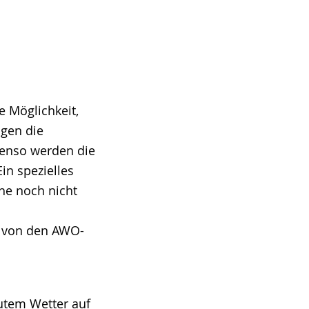
 Möglichkeit,
igen die
benso werden die
in spezielles
che noch nicht
r von den AWO-
utem Wetter auf