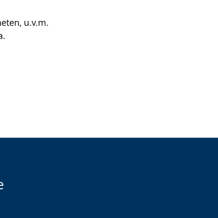
eten, u.v.m.
a.
e