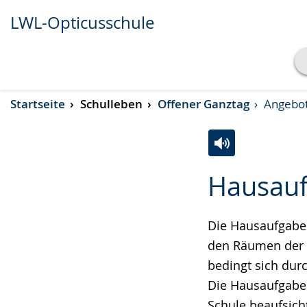
LWL-Opticusschule
Transkript anzeigen
Startseite
Schulleben
Offener Ganztag
Angebo
Abspielen
Pausieren
Zur
Aktiviere
Ein
Hausauf
Leichten
Audio-
Video
Sprache
Unterstützung.
in
wechseln.
Deutscher
Die Hausaufgaben
Gebärdensprach
den Räumen der O
wird
bedingt sich durc
angezeigt.
Die Hausaufgaben
Schule beaufsicht