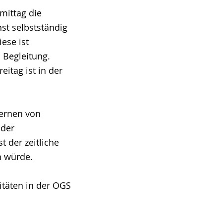
mittag die
st selbstständig
ese ist
 Begleitung.
itag ist in der
lernen von
 der
t der zeitliche
n würde.
itäten in der OGS