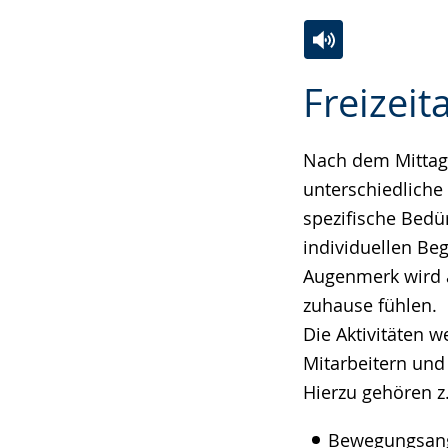
Zur
Aktiviere
Ein
Freizei
Leichten
Audio-
Video
Sprache
Unterstützung.
in
wechseln.
Deutscher
Nach dem Mittage
Gebärdensprach
unterschiedliche
wird
spezifische Bedü
angezeigt.
individuellen Beg
Augenmerk wird a
zuhause fühlen.
Die Aktivitäten 
Mitarbeitern und 
Hierzu gehören z.
Bewegungsange