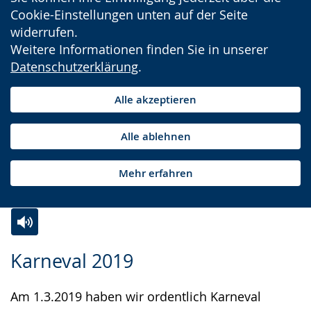
Cookie-Einstellungen unten auf der Seite
widerrufen.
Weitere Informationen finden Sie in unserer
Datenschutzerklärung
.
Alle akzeptieren
Alle ablehnen
Mehr erfahren
Zur
Aktiviere
Ein
Karneval 2019
Leichten
Audio-
Video
Sprache
Unterstützung.
in
Am 1.3.2019 haben wir ordentlich Karneval
wechseln.
Deutscher