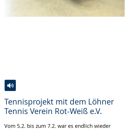
Zur
Aktiviere
Ein
Tennisprojekt mit dem Löhner
Leichten
Audio-
Video
Tennis Verein Rot-Weiß e.V.
Sprache
Unterstützung.
in
wechseln.
Deutscher
Vom 5.2. bis zum 7.2. war es endlich wieder
Gebärdensprache