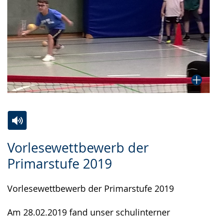
Zur
Aktiviere
Ein
Vorlesewettbewerb der
Leichten
Audio-
Video
Primarstufe 2019
Sprache
Unterstützung.
in
wechseln.
Deutscher
Vorlesewettbewerb der Primarstufe 2019
Gebärdensprache
wird
Am 28.02.2019 fand unser schulinterner