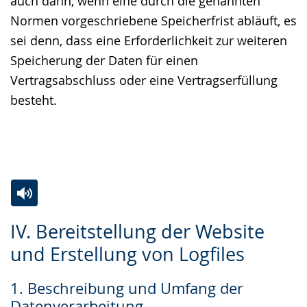
auch dann, wenn eine durch die genannten
Normen vorgeschriebene Speicherfrist abläuft, es
sei denn, dass eine Erforderlichkeit zur weiteren
Speicherung der Daten für einen
Vertragsabschluss oder eine Vertragserfüllung
besteht.
Zur
Aktiviere
Ein
IV. Bereitstellung der Website
Leichten
Audio-
Video
und Erstellung von Logfiles
Sprache
Unterstützung.
in
wechseln.
Deutscher
1. Beschreibung und Umfang der
Gebärdensprache
Datenverarbeitung