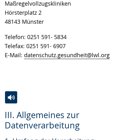
Maßregelvollzugskliniken
Hörsterplatz 2
48143 Münster
Telefon: 0251 591- 5834
Telefax: 0251 591- 6907
E-Mail:
datenschutz.gesundheit@lwl.org
Zur
Aktiviere
Ein
III. Allgemeines zur
Leichten
Audio-
Video
Datenverarbeitung
Sprache
Unterstützung.
in
wechseln.
Deutscher