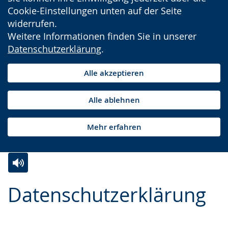
Cookie-Einstellungen unten auf der Seite
widerrufen.
Weitere Informationen finden Sie in unserer
Datenschutzerklärung
.
Alle akzeptieren
Alle ablehnen
Mehr erfahren
Zur
Aktiviere
Ein
Datenschutzerklärung
Leichten
Audio-
Video
Sprache
Unterstützung.
in
wechseln.
Deutscher