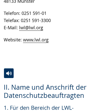
48133 Münster
Telefon: 0251 591-01
Telefax: 0251 591-3300
E-Mail:
lwl@lwl.org
Website:
www.lwl.org
Zur
Aktiviere
Ein
II. Name und Anschrift der
Leichten
Audio-
Video
Datenschutzbeauftragten
Sprache
Unterstützung.
in
wechseln.
Deutscher
1. Für den Bereich der LWL-
Gebärdensprache