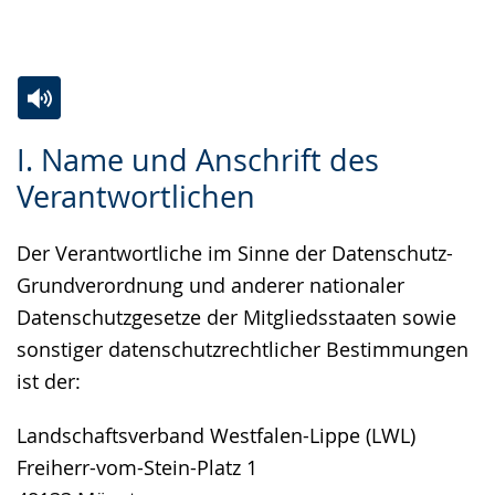
Gebärdensprache
wird
angezeigt.
Zur
Aktiviere
Ein
I. Name und Anschrift des
Leichten
Audio-
Video
Verantwortlichen
Sprache
Unterstützung.
in
wechseln.
Deutscher
Der Verantwortliche im Sinne der Datenschutz-
Gebärdensprache
Grundverordnung und anderer nationaler
wird
Datenschutzgesetze der Mitgliedsstaaten sowie
angezeigt.
sonstiger datenschutzrechtlicher Bestimmungen
ist der:
Landschaftsverband Westfalen-Lippe (LWL)
Freiherr-vom-Stein-Platz 1