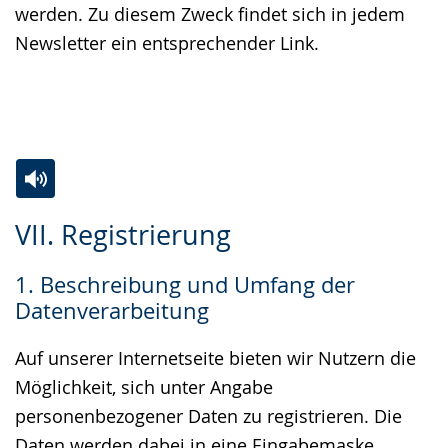
werden. Zu diesem Zweck findet sich in jedem
Newsletter ein entsprechender Link.
Zur
Aktiviere
Ein
VII. Registrierung
Leichten
Audio-
Video
Sprache
Unterstützung.
in
1. Beschreibung und Umfang der
wechseln.
Deutscher
Datenverarbeitung
Gebärdensprache
wird
Auf unserer Internetseite bieten wir Nutzern die
angezeigt.
Möglichkeit, sich unter Angabe
personenbezogener Daten zu registrieren. Die
Daten werden dabei in eine Eingabemaske