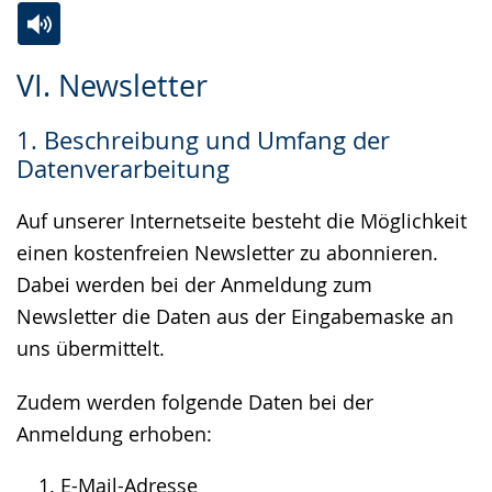
Zur
Aktiviere
Ein
VI. Newsletter
Leichten
Audio-
Video
Sprache
Unterstützung.
in
1. Beschreibung und Umfang der
wechseln.
Deutscher
Datenverarbeitung
Gebärdensprache
wird
Auf unserer Internetseite besteht die Möglichkeit
angezeigt.
einen kostenfreien Newsletter zu abonnieren.
Dabei werden bei der Anmeldung zum
Newsletter die Daten aus der Eingabemaske an
uns übermittelt.
Zudem werden folgende Daten bei der
Anmeldung erhoben:
E-Mail-Adresse